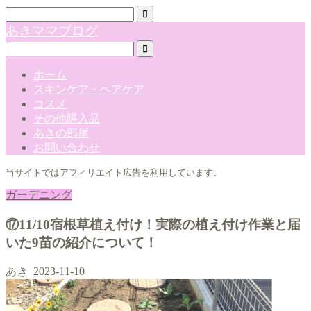
あきママブログ
ホーム
スキンケア・ヘアケア
コスメ
その他購入品
あきの部屋
お問い合わせ
当サイトではアフィリエイト広告を利用しています。
ガーデニング
⑰11/10宿根草植え付け！実際の植え付け作業と届
いた9苗の紹介について！
あき
2023-11-10