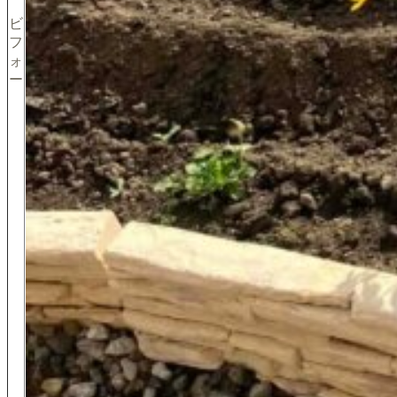
ビ
フ
ォ
ー