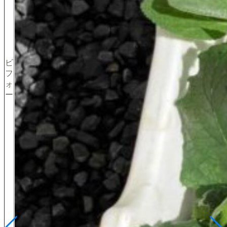
ビ
フ
ォ
ー