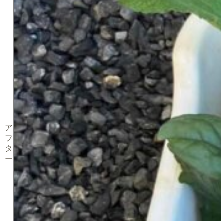
ア
フ
タ
ー