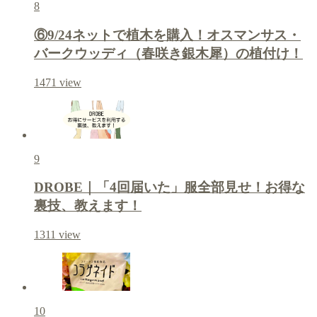
8
⑥9/24ネットで植木を購入！オスマンサス・
バークウッディ（春咲き銀木犀）の植付け！
1471
view
9
DROBE｜「4回届いた」服全部見せ！お得な
裏技、教えます！
1311
view
10