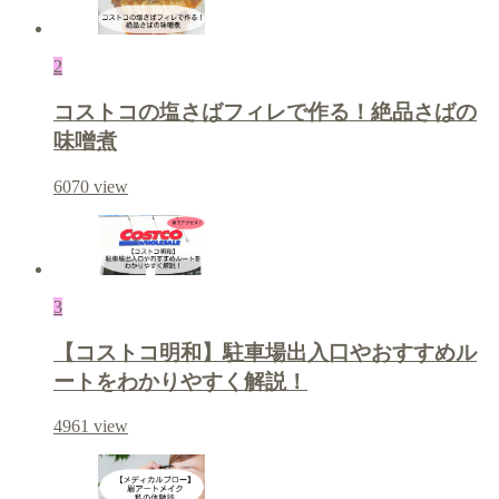
2
コストコの塩さばフィレで作る！絶品さばの
味噌煮
6070
view
3
【コストコ明和】駐車場出入口やおすすめル
ートをわかりやすく解説！
4961
view