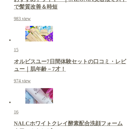
で髪質改善＆時短
983
view
15
オルビスユー7日間体験セットの口コミ・レビ
ュー｜肌年齢－7才！
974
view
16
NALCホワイトクレイ酵素配合洗顔フォーム