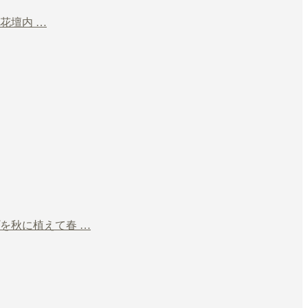
花壇内 …
を秋に植えて春 …