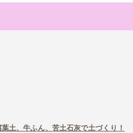
！腐葉土、牛ふん、苦土石灰で土づくり！