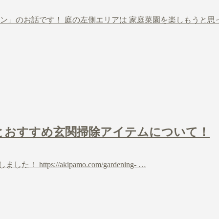
ン」のお話です！ 庭の左側エリアは 家庭菜園を楽しもうと思
業とおすすめ玄関掃除アイテムについて！
://akipamo.com/gardening- …