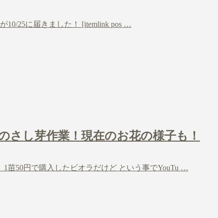
に届きました！ [itemlink pos …
回目のさし芽作業！現在のお花の様子も！
苗50円で購入したビオラだけど という事でYouTu …