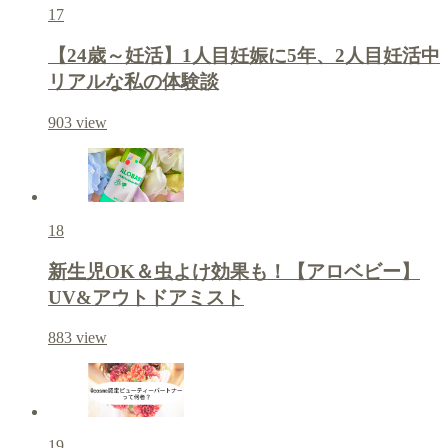
17
【24歳～妊活】1人目妊娠に5年、2人目妊活中
リアルな私の体験談
903
view
18
新生児OK＆虫よけ効果も！【アロベビー】
UV&アウトドアミスト
883
view
19