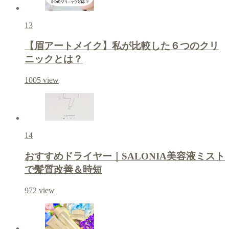
13
【眉アートメイク】私が比較した６つのクリ
ニックとは？
1005
view
14
おすすめドライヤー｜SALONIA美容液ミスト
で髪質改善＆時短
972
view