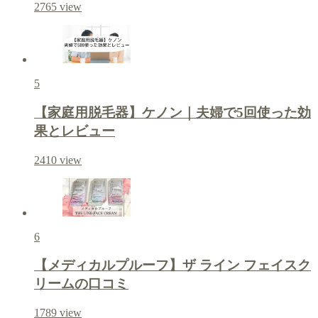
2765
view
5
【家庭用脱毛器】ケノン｜夫婦で5回使った効
果とレビュー
2410
view
6
【メディカルプルーフ】ザ ライン フェイスク
リームの口コミ
1789
view