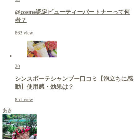
@cosme認定ビューティーパートナーって何
者？
863
view
20
シンスボーテシャンプー口コミ【泡立ちに感
動】使用感・効果は？
851
view
あき