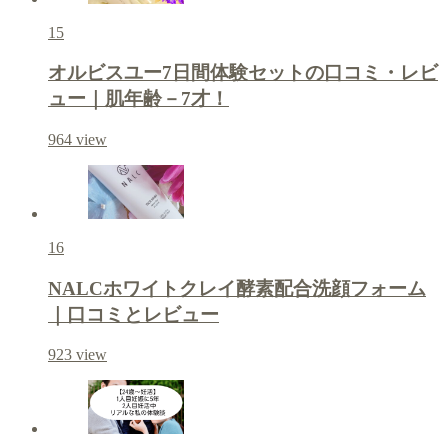
15
オルビスユー7日間体験セットの口コミ・レビ
ュー｜肌年齢－7才！
964
view
16
NALCホワイトクレイ酵素配合洗顔フォーム
｜口コミとレビュー
923
view