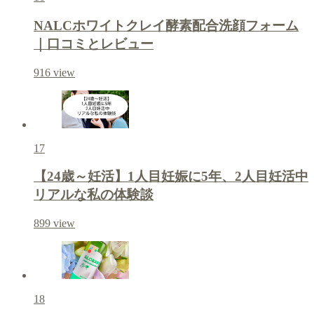
NALCホワイトクレイ酵素配合洗顔フォーム
｜口コミとレビュー
916
view
17
【24歳～妊活】1人目妊娠に5年、2人目妊活中
リアルな私の体験談
899
view
18