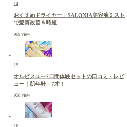
14
おすすめドライヤー｜SALONIA美容液ミスト
で髪質改善＆時短
969
view
15
オルビスユー7日間体験セットの口コミ・レビ
ュー｜肌年齢－7才！
958
view
16