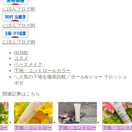
にほんブログ村
にほんブログ村
にほんブログ村
HOME
コスメ
ベースメイク
下地・コントロールカラー
＼人気の下地を徹底比較／ポール&ジョー ラロッシュ
ポゼ
関連記事はこちら
ロー
下地・コントロー
下地・コントロー
下地・コント