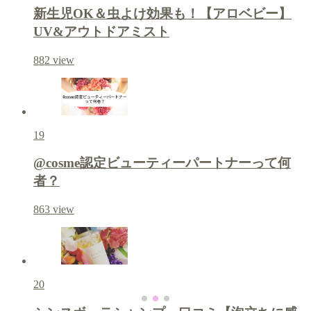
新生児OK＆虫よけ効果も！【アロベビー】
UV&アウトドアミスト
882
view
19
@cosme認定ビューティーパートナーって何
者？
863
view
20