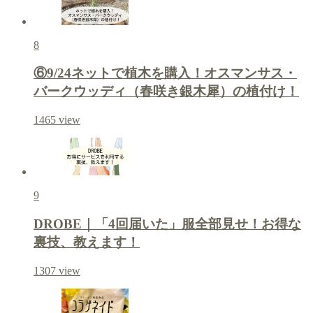
8
⑥9/24ネットで植木を購入！オスマンサス・
バークウッディ（春咲き銀木犀）の植付け！
1465
view
9
DROBE｜「4回届いた」服全部見せ！お得な
裏技、教えます！
1307
view