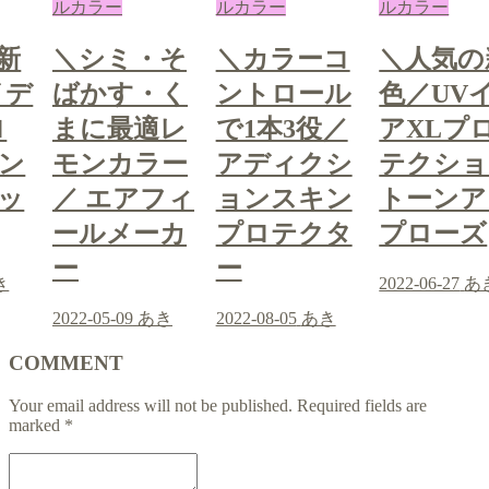
ルカラー
ルカラー
ルカラー
そ
＼カラーコ
＼人気の新
＼シミ・
く
ントロール
色／UVイデ
ばかす・
レ
で1本3役／
アXLプロ
まに最適
ー
アディクシ
テクション
モンカラ
フィ
ョンスキン
トーンアッ
／ エア
カ
プロテクタ
プローズ
ールメー
ー
ー
2022-06-27
あき
き
2022-08-05
あき
2022-05-09
あ
COMMENT
Your email address will not be published.
Required fields are
marked
*