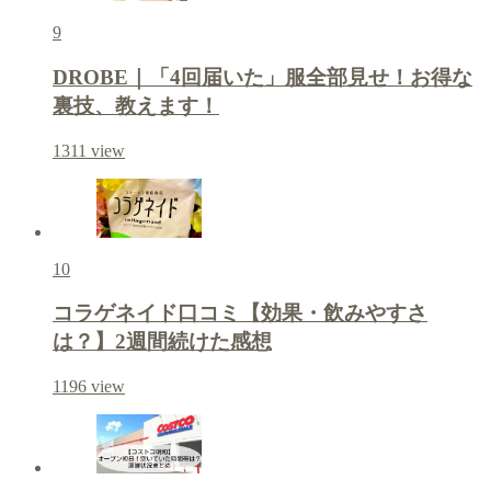
9
DROBE｜「4回届いた」服全部見せ！お得な
裏技、教えます！
1311
view
10
コラゲネイド口コミ【効果・飲みやすさ
は？】2週間続けた感想
1196
view