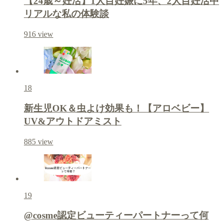
【24歳～妊活】1人目妊娠に5年、2人目妊活中
リアルな私の体験談
916
view
18
新生児OK＆虫よけ効果も！【アロベビー】
UV&アウトドアミスト
885
view
19
@cosme認定ビューティーパートナーって何