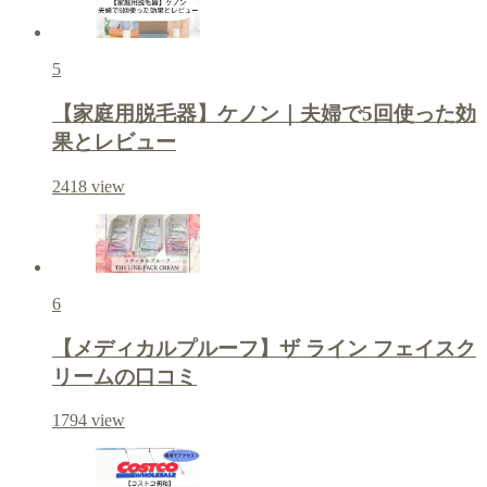
5
【家庭用脱毛器】ケノン｜夫婦で5回使った効
果とレビュー
2418
view
6
【メディカルプルーフ】ザ ライン フェイスク
リームの口コミ
1794
view