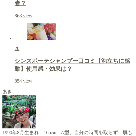
者？
868
view
20
シンスボーテシャンプー口コミ【泡立ちに感
動】使用感・効果は？
854
view
あき
1990年8月生まれ、165㎝、A型。自分の時間を取らず、肌も