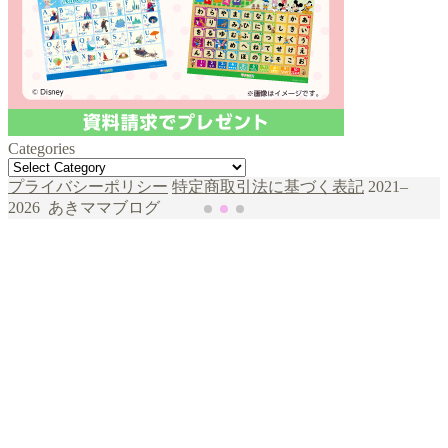
Categories
Categories
şans
vidobet
vidobet
vidobet
vidobet
casinolevant
casinolevant
casinolevant
vidobet
şans
casinolevant
casino
şans
casino
casino
casino
boostaro
casinolevant
şans
casinolevant
şanscasino
vidobet
vidobet
levant
galyabet
gorabet
gorabet
gorabet
vidobet
galyabet
gorabet
gorabet
nigeria
sports
プライバシーポリシー
特定商取引法に基づく表記
2021–
casino
|
|
güncel
giriş
|
|
|
giriş
casino
giriş
şans
casino
levant
şans
şans
|
giriş
casino
giriş
|
|
giriş
casino
|
|
|
|
giriş
|
|
|
betting
betting
2026 あきママブログ
|
giriş
|
|
|
|
|
giriş
|
|
|
|
giriş
|
|
|
|
|
|
|
|