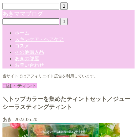
あきママブログ
ホーム
スキンケア・ヘアケア
コスメ
その他購入品
あきの部屋
お問い合わせ
当サイトではアフィリエイト広告を利用しています。
口紅・ティント
＼トップカラーを集めたティントセット／ジュー
シーラスティングティント
あき
2022-06-20