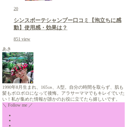
20
シンスボーテシャンプー口コミ【泡立ちに感
動】使用感・効果は？
851
view
あき
1990年8月生まれ、165㎝、A型。自分の時間を取らず、肌も
髪もボロボロになって後悔。アラサーママでもキレイでいた
い！私が集めた情報が誰かのお役に立てたら嬉しいです。
＼ Follow me ／