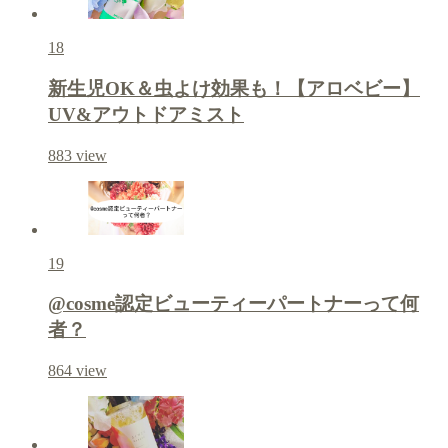
18
新生児OK＆虫よけ効果も！【アロベビー】
UV&アウトドアミスト
883
view
19
@cosme認定ビューティーパートナーって何
者？
864
view