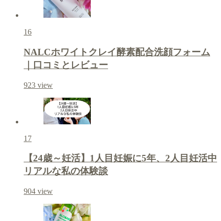
16
NALCホワイトクレイ酵素配合洗顔フォーム
｜口コミとレビュー
923
view
17
【24歳～妊活】1人目妊娠に5年、2人目妊活中
リアルな私の体験談
904
view