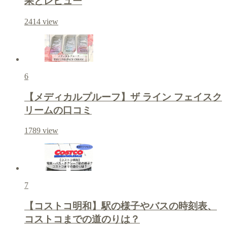
果とレビュー
2414
view
6
【メディカルプルーフ】ザ ライン フェイスク
リームの口コミ
1789
view
7
【コストコ明和】駅の様子やバスの時刻表、
コストコまでの道のりは？