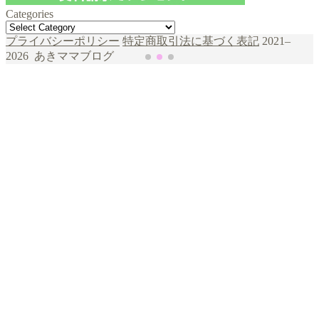
Categories
Categories
şans
vidobet
vidobet
vidobet
vidobet
casinolevant
casinolevant
casinolevant
vidobet
şans
casinolevant
casino
şans
casino
casino
casino
boostaro
casinolevant
şans
casinolevant
şanscasino
vidobet
vidobet
levant
gorabet
galyabet
gorabet
gorabet
gorabet
vidobet
galyabet
gorabet
gorabet
プライバシーポリシー
特定商取引法に基づく表記
2021–
casino
|
|
güncel
giriş
|
|
|
giriş
casino
giriş
şans
casino
levant
şans
şans
|
giriş
casino
giriş
|
|
giriş
casino
|
|
|
|
|
giriş
|
|
2026 あきママブログ
|
giriş
|
|
|
|
|
giriş
|
|
|
|
giriş
|
|
|
|
|
|
|