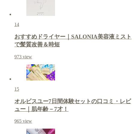
14
おすすめドライヤー｜SALONIA美容液ミスト
で髪質改善＆時短
973
view
15
オルビスユー7日間体験セットの口コミ・レビ
ュー｜肌年齢－7才！
965
view