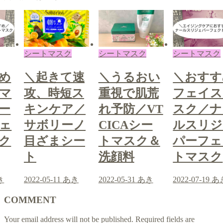
シートマスク
シートマスク
シートマスク
速
＼うるおい
＼おすすめ
＼起きて
ス
重視で肌荒
フェイスマ
攻、時短
／
れ予防／VT
スク／ナー
キンケア
ノ
CICAシー
ルスリジェ
サボリー
ー
トマスク＆
パーフェク
目ざまシ
洗顔料
トマスク
ト
き
2022-05-31
あき
2022-07-19
あき
2022-05-11
あ
COMMENT
Your email address will not be published.
Required fields are