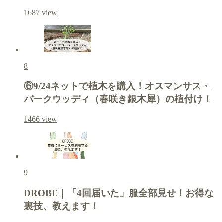
1687
view
8
⑥9/24ネットで植木を購入！オスマンサス・
バークウッディ（春咲き銀木犀）の植付け！
1466
view
9
DROBE｜「4回届いた」服全部見せ！お得な
裏技、教えます！