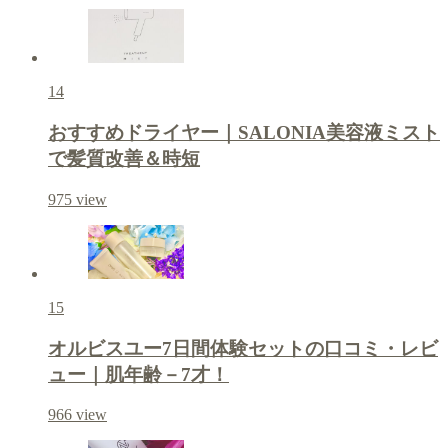
14
おすすめドライヤー｜SALONIA美容液ミスト
で髪質改善＆時短
975
view
15
オルビスユー7日間体験セットの口コミ・レビ
ュー｜肌年齢－7才！
966
view