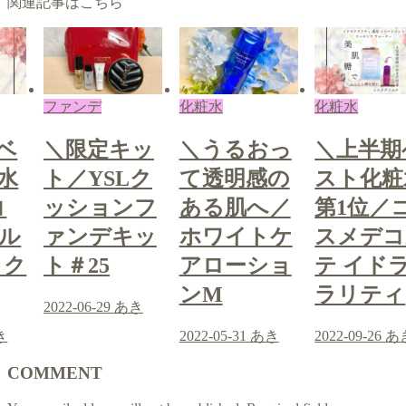
関連記事はこちら
化粧水
化粧水
ファンデ
ッ
＼うるおっ
＼上半期ベ
＼限定キ
ク
て透明感の
スト化粧水
ト／YSL
フ
ある肌へ／
第1位／コ
ッション
ッ
ホワイトケ
スメデコル
ァンデキ
アローショ
テ イドラク
ト＃25
ンM
ラリティ
き
2022-06-29
あ
2022-05-31
あき
2022-09-26
あき
COMMENT