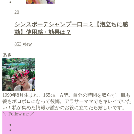
20
シンスボーテシャンプー口コミ【泡立ちに感
動】使用感・効果は？
853
view
あき
1990年8月生まれ、165㎝、A型。自分の時間を取らず、肌も
髪もボロボロになって後悔。アラサーママでもキレイでいた
い！私が集めた情報が誰かのお役に立てたら嬉しいです。
＼ Follow me ／