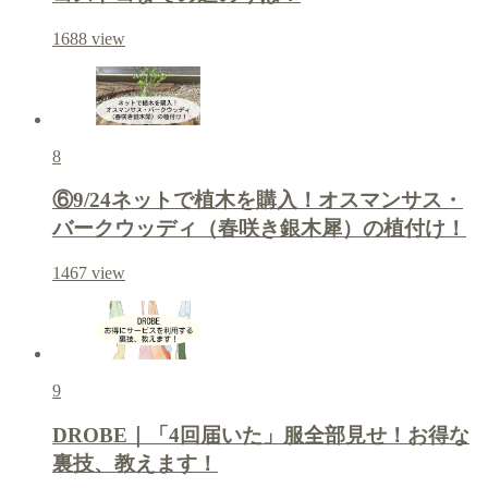
1688
view
8
⑥9/24ネットで植木を購入！オスマンサス・
バークウッディ（春咲き銀木犀）の植付け！
1467
view
9
DROBE｜「4回届いた」服全部見せ！お得な
裏技、教えます！