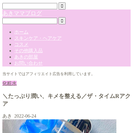
あきママブログ
ホーム
スキンケア・ヘアケア
コスメ
その他購入品
あきの部屋
お問い合わせ
当サイトではアフィリエイト広告を利用しています。
化粧水
＼たっぷり潤い、キメを整える／ザ・タイムRアク
ア
あき
2022-06-24