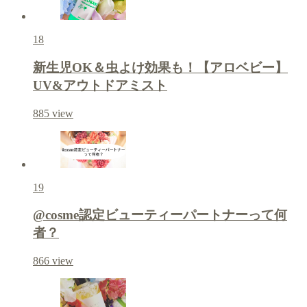
18
新生児OK＆虫よけ効果も！【アロベビー】
UV&アウトドアミスト
885
view
19
@cosme認定ビューティーパートナーって何
者？
866
view