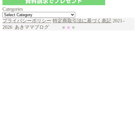
Categories
Categories
şans
vidobet
vidobet
vidobet
vidobet
casinolevant
casinolevant
casinolevant
vidobet
şans
casinolevant
casino
şans
casino
casino
casino
boostaro
casinolevant
şans
casinolevant
şanscasino
vidobet
vidobet
levant
gorabet
galyabet
gorabet
gorabet
gorabet
vidobet
galyabet
gorabet
gorabet
nigeria
sports
プライバシーポリシー
特定商取引法に基づく表記
2021–
casino
|
|
güncel
giriş
|
|
|
giriş
casino
giriş
şans
casino
levant
şans
şans
|
giriş
casino
giriş
|
|
giriş
casino
|
|
|
|
|
giriş
|
|
|
betting
betting
2026 あきママブログ
|
giriş
|
|
|
|
|
giriş
|
|
|
|
giriş
|
|
|
|
|
|
|
|