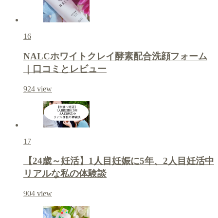
16
NALCホワイトクレイ酵素配合洗顔フォーム
｜口コミとレビュー
924
view
17
【24歳～妊活】1人目妊娠に5年、2人目妊活中
リアルな私の体験談
904
view