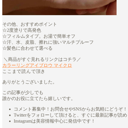
その他、おすすめポイント
☆2度塗りで高発色
☆フィルムタイプ。お湯で簡単オフ
☆汗、水、皮脂、擦れに強いマルチプルーフ
☆髪色に合わせて選べる
＼商品がすぐ見れるリンクはコチラ／
カラーリングアイブロウ マイクロ
ここまで読んで頂き
ありがとうございました。
この記事が少しでも
誰かのお役に立てたら嬉しいです。
コメント募集中！お問合せやSNSからお気軽にどうぞ！
Twitterをフォローして頂けると、すぐに最新記事が読
Instagramは美容情報中心に発信中です！