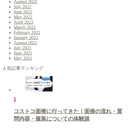
August 2022
July 2022
June 2022
May 2022
April 2022
March 2022
February 2022
January 2022
August 2021
July 2021
June 2021
May 2021
人気記事ランキング
1
コストコ面接に行ってきた！面接の流れ・質
問内容・服装についての体験談