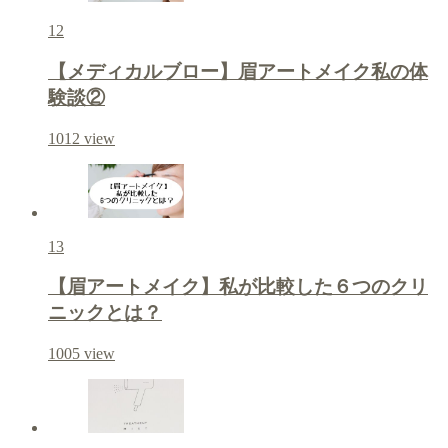
12
【メディカルブロー】眉アートメイク私の体
験談②
1012
view
13
【眉アートメイク】私が比較した６つのクリ
ニックとは？
1005
view