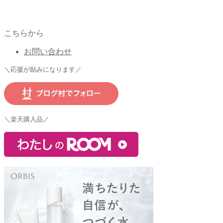
こちらから
お問い合わせ
＼応援が励みになります／
＼楽天購入品／