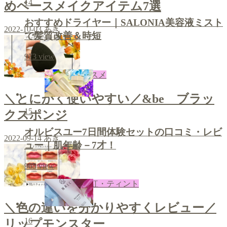
14
めベースメイクアイテム7選
おすすめドライヤー｜SALONIA美容液ミスト
2022-10-03
あき
で髪質改善＆時短
973
view
コスメ
＼とにかく使いやすい／&be ブラッ
15
クスポンジ
オルビスユー7日間体験セットの口コミ・レビ
2022-09-14
あき
ュー｜肌年齢－7才！
965
view
口紅・ティント
＼色の違いを分かりやすくレビュー／
16
リップモンスター