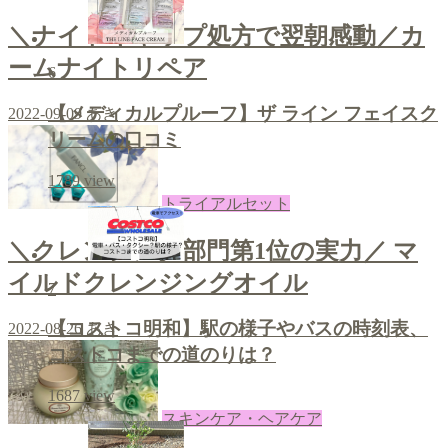
＼ナイトキャップ処方で翌朝感動／カ
ームナイトリペア
6
【メディカルプルーフ】ザ ライン フェイスク
2022-09-09
あき
リームの口コミ
1789
view
トライアルセット
＼クレンジング部門第1位の実力／ マ
イルドクレンジングオイル
7
【コストコ明和】駅の様子やバスの時刻表、
2022-08-26
あき
コストコまでの道のりは？
1687
view
スキンケア・ヘアケア