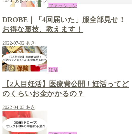
2026 あきママブログ
|
giriş
|
|
|
|
|
giriş
|
|
|
|
giriş
|
|
|
|
ファッション
|
|
|
DROBE｜「4回届いた」服全部見せ！
お得な裏技、教えます！
2022-07-02
あき
妊活
【2人目妊活】医療費公開！妊活ってど
のくらいお金かかるの？
2022-04-03
あき