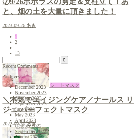
⑦9/26ポポラスの剪定＆支柱立て！あ
と、畑の土を大量に頂きました！
2023-09-26
あき
1
2
...
13
Recent Comments
Archives
シートマスク
December 2023
November 2023
October 2023
＼本気でエイジングケア／ナールス リ
September 2023
ジェ パーフェクトマスク
June 2023
May 2023
April 2023
2022-09-30
あき
October 2022
September 2022
August 2022