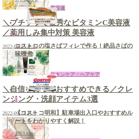
美容液
＼プチプラで優秀なビタミンC美容液
／薬用しみ集中対策 美容液
2
コストコの塩さばフィレで作る！絶品さばの
2022-09-23
あき
味噌煮
6063
view
スキンケア・ヘアケア
＼自信を持っておすすめできる／クレ
ンジング・洗顔アイテム3選
3
【コストコ明和】駐車場出入口やおすすめル
2022-09-21
あき
ートをわかりやすく解説！
4953
view