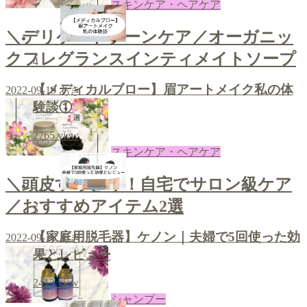
スキンケア・ヘアケア
＼デリケートゾーンケア／オーガニッ
クフレグランスインティメイトソープ
4
【メディカルブロー】眉アートメイク私の体
2022-09-19
あき
験談①
2765
view
スキンケア・ヘアケア
＼頭皮すっきり！自宅でサロン級ケア
／おすすめアイテム2選
5
【家庭用脱毛器】ケノン｜夫婦で5回使った効
2022-09-16
あき
果とレビュー
2413
view
シャンプー