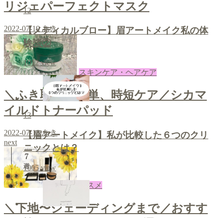
リジェパーフェクトマスク
12
2022-07-19
あき
【メディカルブロー】眉アートメイク私の体
験談②
1012
view
スキンケア・ヘアケア
＼ふき取って簡単、時短ケア／シカマ
イルドトナーパッド
13
2022-07-18
あき
【眉アートメイク】私が比較した６つのクリ
next
ニックとは？
1005
view
コスメ
＼下地〜シェーディングまで／おすす