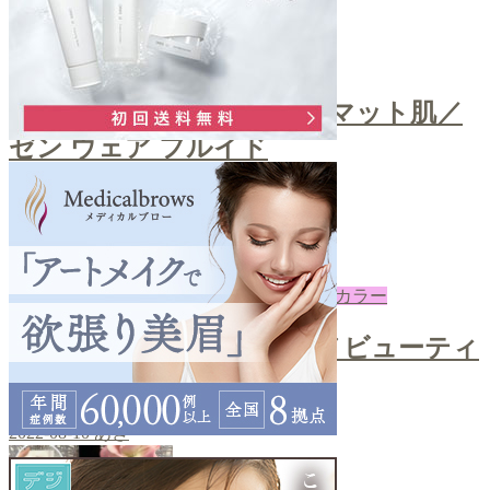
ファンデ
＼自然な艶感！上品なセミマット肌／
ゼン ウェア フルイド
2022-08-12
あき
下地・コントロールカラー
＼ノーファンデUV／クロノビューティ
ーカラーチューニング
2022-08-10
あき