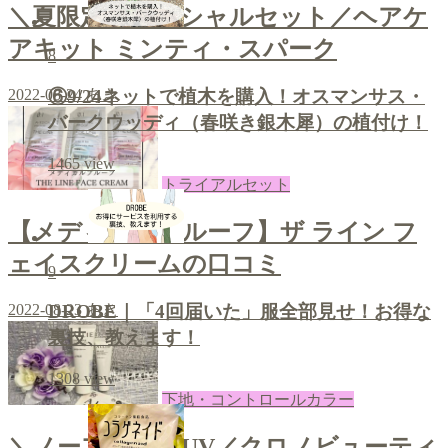
＼夏限定のスペシャルセット／ヘアケ
アキット ミンティ・スパーク
8
⑥9/24ネットで植木を購入！オスマンサス・
2022-08-24
あき
バークウッディ（春咲き銀木犀）の植付け！
1465
view
トライアルセット
【メディカルプルーフ】ザ ライン フ
ェイスクリームの口コミ
9
2022-08-23
あき
DROBE｜「4回届いた」服全部見せ！お得な
裏技、教えます！
1308
view
下地・コントロールカラー
＼ノーファンデUV／クロノビューティ