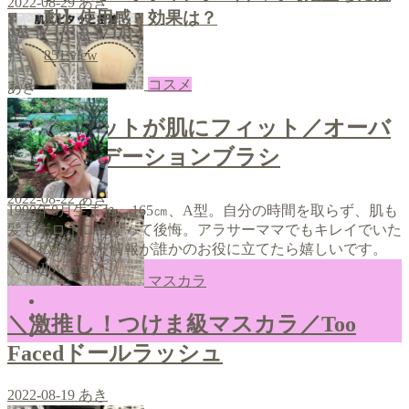
2022-08-29
あき
動】使用感・効果は？
851
view
コスメ
あき
＼斜めカットが肌にフィット／オーバ
ルファンデーションブラシ
2022-08-22
あき
1990年8月生まれ、165㎝、A型。自分の時間を取らず、肌も
髪もボロボロになって後悔。アラサーママでもキレイでいた
い！私が集めた情報が誰かのお役に立てたら嬉しいです。
＼ Follow me ／
マスカラ
＼激推し！つけま級マスカラ／Too
Facedドールラッシュ
2022-08-19
あき