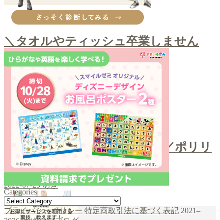
その他購入品
＼タオルやティッシュ卒業しません
か？／クレンジングタオル
2022-09-12
あき
お口ケア
＼スポンジでホワイトニング／ポリリ
ンキューブ
2022-07-25
あき
Categories
Categories
şans
vidobet
vidobet
vidobet
vidobet
casinolevant
casinolevant
casinolevant
vidobet
şans
casinolevant
casino
şans
casino
casino
casino
boostaro
casinolevant
şans
casinolevant
şanscasino
vidobet
vidobet
levant
gorabet
galyabet
gorabet
gorabet
gorabet
vidobet
galyabet
gorabet
gorabet
プライバシーポリシー
特定商取引法に基づく表記
2021–
casino
|
|
güncel
giriş
|
|
|
giriş
casino
giriş
şans
casino
levant
şans
şans
|
giriş
casino
giriş
|
|
giriş
casino
|
|
|
|
|
giriş
|
|