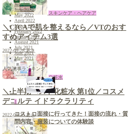
July 2022
June 2022
スキンケア・ヘアケア
May 2022
April 2022
＼CICAで肌を整えるなら／VTのおす
March 2022
February 2022
すめアイテム3選
January 2022
August 2021
July 2021
2022-09-28
あき
June 2021
May 2021
人気記事ランキング
化粧水
＼上半期ベスト化粧水 第1位／コスメ
デコルテ イドラクラリティ
1
コストコ面接に行ってきた！面接の流れ・質
2022-09-26
あき
問内容・服装についての体験談
17654
view