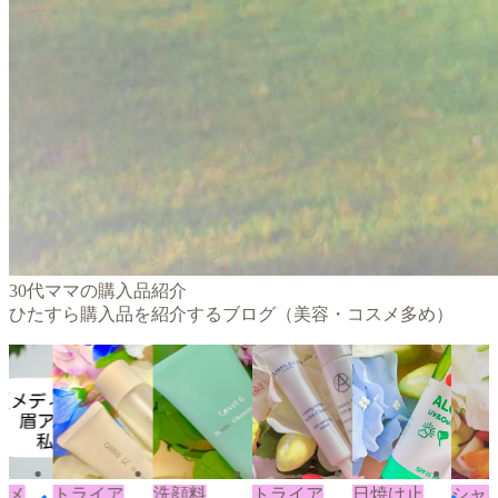
30代ママの購入品紹介
ひたすら購入品を紹介するブログ（美容・コスメ多め）
トメ
トライア
洗顔料
トライア
日焼け止
シャ