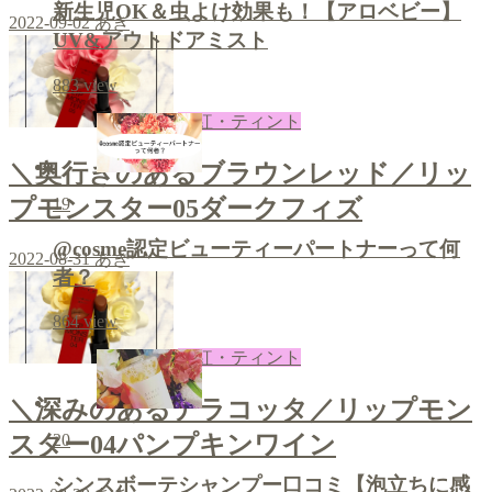
新生児OK＆虫よけ効果も！【アロベビー】
2022-09-02
あき
UV&アウトドアミスト
883
view
口紅・ティント
＼奥行きのあるブラウンレッド／リッ
19
プモンスター05ダークフィズ
@cosme認定ビューティーパートナーって何
2022-08-31
あき
者？
864
view
口紅・ティント
＼深みのあるテラコッタ／リップモン
スター04パンプキンワイン
20
シンスボーテシャンプー口コミ【泡立ちに感