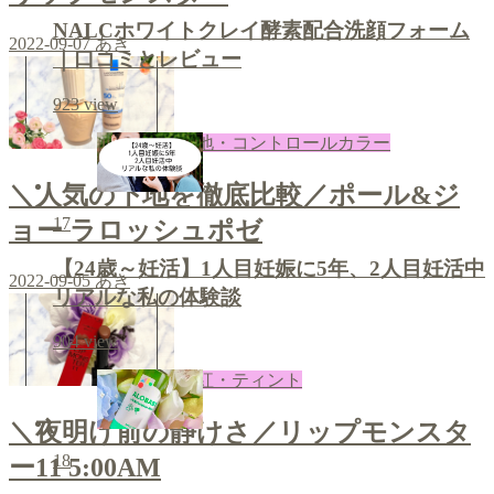
NALCホワイトクレイ酵素配合洗顔フォーム
2022-09-07
あき
｜口コミとレビュー
923
view
下地・コントロールカラー
＼人気の下地を徹底比較／ポール&ジ
17
ョー ラロッシュポゼ
【24歳～妊活】1人目妊娠に5年、2人目妊活中
2022-09-05
あき
リアルな私の体験談
904
view
口紅・ティント
＼夜明け前の静けさ／リップモンスタ
18
ー11 5:00AM