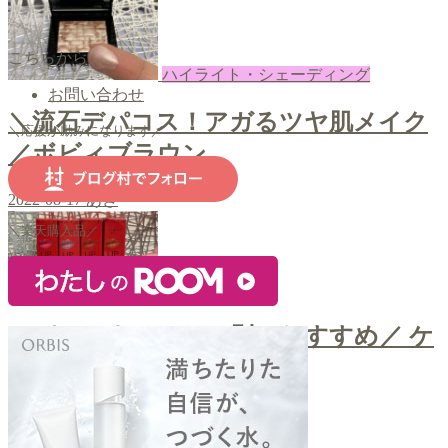
こちらから
ハイライト・シェーディング
お問い合わせ
＼流石デパコス！アガるツヤ肌メイク
＼応援が励みになります／
／ボビィブラウン
2022-08-17
あき
＼楽天購入品／
口紅・ティント
＼パーソナルカラー別のおすすめ／ ケ
イト リップモンスター
2022-08-15
あき