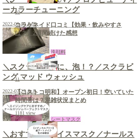
ーカラーチューニング
10
2022-08-10
あき
コラゲネイド口コミ【効果・飲みやすさ
は？】2週間続けた感想
1189
view
洗顔料
＼スクラブなのに、泡！？／スクラビ
ング マッド ウォッシュ
11
2022-07-27
あき
【コストコ明和】オープン初日！空いていた
時間帯は？混雑状況まとめ
1181
view
シートマスク
＼おすすめフェイスマスク／ナールス