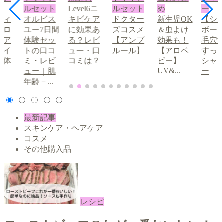
ルセット
Level6ニ
ルセット
め
ー
ディ
オルビス
キビケア
ドクター
新生児OK
【シ
ブロ
ユー7日間
に効果あ
ズコスメ
＆虫よけ
ボー
眉ア
体験セッ
る？レビ
【アンプ
効果も！
毛穴
メイ
トの口コ
ュー・口
ルール】
【アロベ
すっ
の体
ミ・レビ
コミは？
ビー】
シャ
UV&...
①
ュー｜肌
ー
年齢－...
最新記事
スキンケア・ヘアケア
コスメ
その他購入品
レシピ