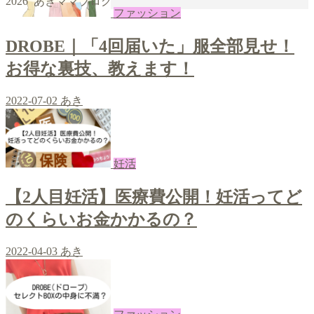
2026 あきママブログ
|
giriş
|
|
|
|
|
giriş
|
|
|
|
giriş
|
|
|
|
|
ファッション
|
|
|
DROBE｜「4回届いた」服全部見せ！
お得な裏技、教えます！
2022-07-02
あき
妊活
【2人目妊活】医療費公開！妊活ってど
のくらいお金かかるの？
2022-04-03
あき