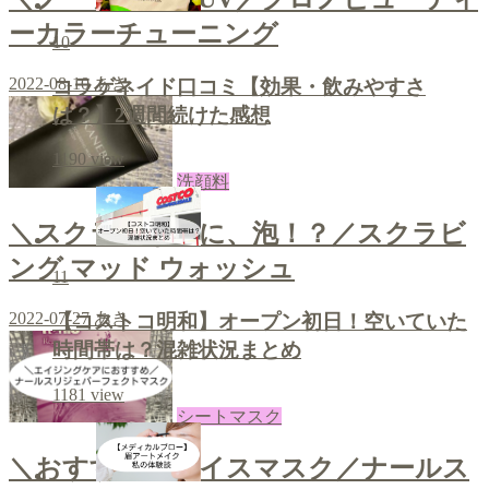
ーカラーチューニング
10
2022-08-10
あき
コラゲネイド口コミ【効果・飲みやすさ
は？】2週間続けた感想
1190
view
洗顔料
＼スクラブなのに、泡！？／スクラビ
ング マッド ウォッシュ
11
2022-07-27
あき
【コストコ明和】オープン初日！空いていた
時間帯は？混雑状況まとめ
1181
view
シートマスク
＼おすすめフェイスマスク／ナールス