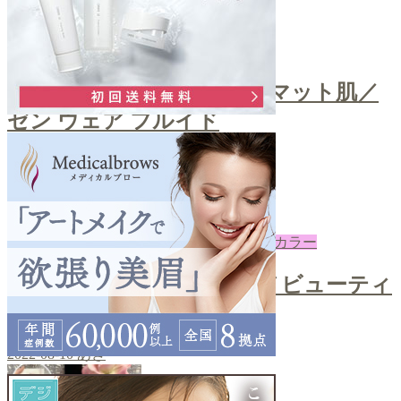
ファンデ
＼自然な艶感！上品なセミマット肌／
ゼン ウェア フルイド
2022-08-12
あき
下地・コントロールカラー
＼ノーファンデUV／クロノビューティ
ーカラーチューニング
2022-08-10
あき