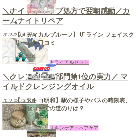
＼ナイトキャップ処方で翌朝感動／カ
ームナイトリペア
6
【メディカルプルーフ】ザ ライン フェイスク
2022-09-09
あき
リームの口コミ
1789
view
トライアルセット
＼クレンジング部門第1位の実力／ マ
イルドクレンジングオイル
7
【コストコ明和】駅の様子やバスの時刻表、
2022-08-26
あき
コストコまでの道のりは？
1688
view
スキンケア・ヘアケア