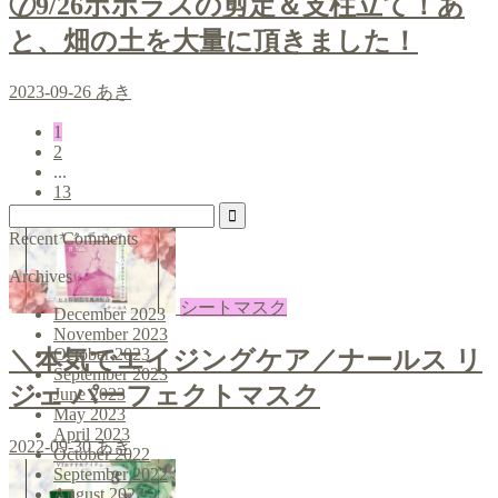
⑦9/26ポポラスの剪定＆支柱立て！あ
と、畑の土を大量に頂きました！
2023-09-26
あき
1
2
...
13
Recent Comments
Archives
シートマスク
December 2023
November 2023
October 2023
＼本気でエイジングケア／ナールス リ
September 2023
ジェ パーフェクトマスク
June 2023
May 2023
April 2023
2022-09-30
あき
October 2022
September 2022
August 2022