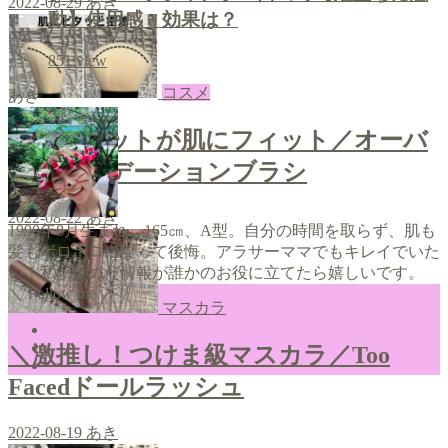
2022-08-29
あき
動】使用感・効果は？
851
view
コスメ
あき
＼斜めカットが肌にフィット／オーバ
ルファンデーションブラシ
2022-08-22
あき
1990年8月生まれ、165㎝、A型。自分の時間を取らず、肌も
髪もボロボロになって後悔。アラサーママでもキレイでいた
い！私が集めた情報が誰かのお役に立てたら嬉しいです。
＼ Follow me ／
マスカラ
＼激推し！つけま級マスカラ／Too
Facedドールラッシュ
2022-08-19
あき