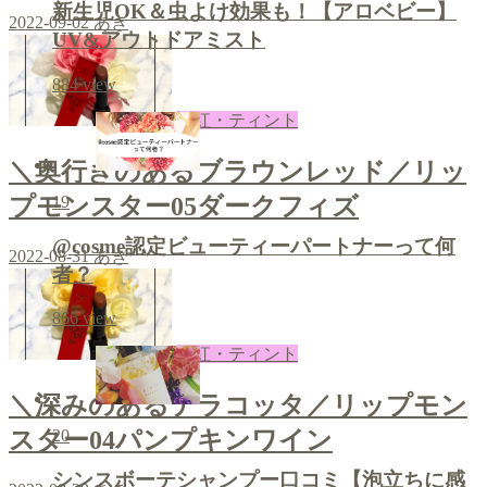
新生児OK＆虫よけ効果も！【アロベビー】
2022-09-02
あき
UV&アウトドアミスト
884
view
口紅・ティント
＼奥行きのあるブラウンレッド／リッ
19
プモンスター05ダークフィズ
@cosme認定ビューティーパートナーって何
2022-08-31
あき
者？
866
view
口紅・ティント
＼深みのあるテラコッタ／リップモン
スター04パンプキンワイン
20
シンスボーテシャンプー口コミ【泡立ちに感