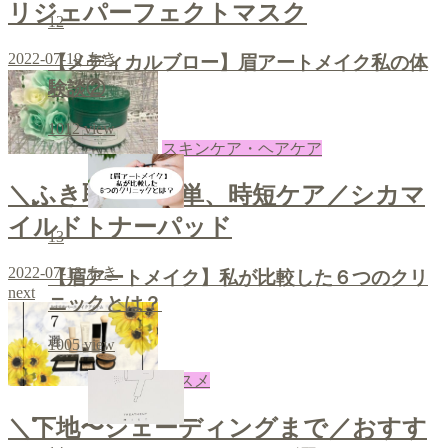
リジェパーフェクトマスク
12
2022-07-19
あき
【メディカルブロー】眉アートメイク私の体
験談②
1012
view
スキンケア・ヘアケア
＼ふき取って簡単、時短ケア／シカマ
イルドトナーパッド
13
2022-07-18
あき
【眉アートメイク】私が比較した６つのクリ
next
ニックとは？
1005
view
コスメ
＼下地〜シェーディングまで／おすす