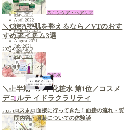
July 2022
June 2022
スキンケア・ヘアケア
May 2022
April 2022
＼CICAで肌を整えるなら／VTのおす
March 2022
February 2022
すめアイテム3選
January 2022
August 2021
July 2021
2022-09-28
あき
June 2021
May 2021
人気記事ランキング
化粧水
＼上半期ベスト化粧水 第1位／コスメ
デコルテ イドラクラリティ
1
コストコ面接に行ってきた！面接の流れ・質
2022-09-26
あき
問内容・服装についての体験談
17657
view