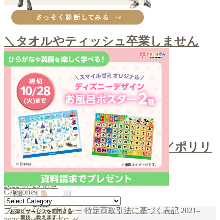
その他購入品
＼タオルやティッシュ卒業しません
か？／クレンジングタオル
2022-09-12
あき
お口ケア
＼スポンジでホワイトニング／ポリリ
ンキューブ
2022-07-25
あき
Categories
Categories
şans
vidobet
vidobet
vidobet
vidobet
casinolevant
casinolevant
casinolevant
vidobet
şans
casinolevant
casino
şans
casino
casino
casino
boostaro
casinolevant
şans
casinolevant
şanscasino
vidobet
vidobet
levant
gorabet
galyabet
gorabet
gorabet
gorabet
vidobet
galyabet
gorabet
gorabet
nigeria
sports
プライバシーポリシー
特定商取引法に基づく表記
2021–
casino
|
|
güncel
giriş
|
|
|
giriş
casino
giriş
şans
casino
levant
şans
şans
|
giriş
casino
giriş
|
|
giriş
casino
|
|
|
|
|
giriş
|
|
|
betting
betting