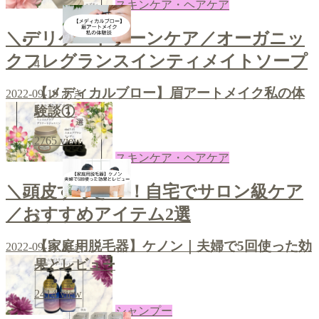
スキンケア・ヘアケア
＼デリケートゾーンケア／オーガニッ
クフレグランスインティメイトソープ
4
【メディカルブロー】眉アートメイク私の体
2022-09-19
あき
験談①
2765
view
スキンケア・ヘアケア
＼頭皮すっきり！自宅でサロン級ケア
／おすすめアイテム2選
5
【家庭用脱毛器】ケノン｜夫婦で5回使った効
2022-09-16
あき
果とレビュー
2414
view
シャンプー