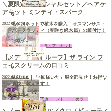
＼夏限定のスペシャルセット／ヘアケ
アキット ミンティ・スパーク
8
⑥9/24ネットで植木を購入！オスマンサス・
2022-08-24
あき
バークウッディ（春咲き銀木犀）の植付け！
1466
view
トライアルセット
【メディカルプルーフ】ザ ライン フ
ェイスクリームの口コミ
9
2022-08-23
あき
DROBE｜「4回届いた」服全部見せ！お得な
裏技、教えます！
1310
view
下地・コントロールカラー
＼ノーファンデUV／クロノビューティ