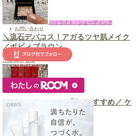
こちらから
ハイライト・シェーディング
お問い合わせ
＼流石デパコス！アガるツヤ肌メイク
＼応援が励みになります／
／ボビィブラウン
2022-08-17
あき
＼楽天購入品／
口紅・ティント
＼パーソナルカラー別のおすすめ／ ケ
イト リップモンスター
2022-08-15
あき