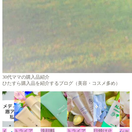
30代ママの購入品紹介
ひたすら購入品を紹介するブログ（美容・コスメ多め）
トメ
トライア
洗顔料
トライア
日焼け止
シャ