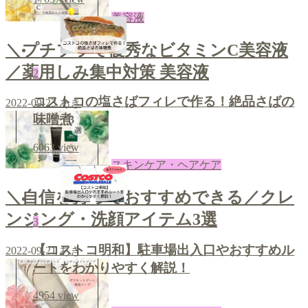
美容液
＼プチプラで優秀なビタミンC美容液
／薬用しみ集中対策 美容液
2
コストコの塩さばフィレで作る！絶品さばの
2022-09-23
あき
味噌煮
6063
view
スキンケア・ヘアケア
＼自信を持っておすすめできる／クレ
ンジング・洗顔アイテム3選
3
【コストコ明和】駐車場出入口やおすすめル
2022-09-21
あき
ートをわかりやすく解説！
4954
view