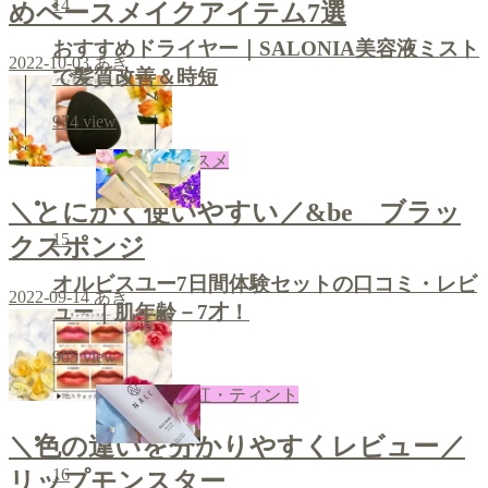
14
めベースメイクアイテム7選
おすすめドライヤー｜SALONIA美容液ミスト
2022-10-03
あき
で髪質改善＆時短
974
view
コスメ
＼とにかく使いやすい／&be ブラッ
15
クスポンジ
オルビスユー7日間体験セットの口コミ・レビ
2022-09-14
あき
ュー｜肌年齢－7才！
965
view
口紅・ティント
＼色の違いを分かりやすくレビュー／
16
リップモンスター