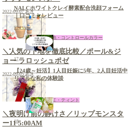
NALCホワイトクレイ酵素配合洗顔フォーム
2022-09-07
あき
｜口コミとレビュー
924
view
下地・コントロールカラー
＼人気の下地を徹底比較／ポール&ジ
17
ョー ラロッシュポゼ
【24歳～妊活】1人目妊娠に5年、2人目妊活中
2022-09-05
あき
リアルな私の体験談
904
view
口紅・ティント
＼夜明け前の静けさ／リップモンスタ
18
ー11 5:00AM