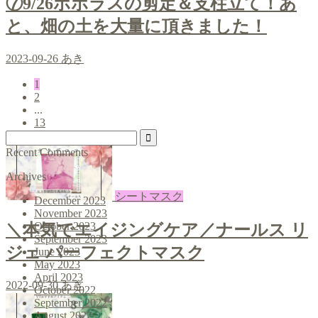
⑦9/26ポポラスの剪定＆支柱立て！あ
と、畑の土を大量に頂きました！
2023-09-26
あき
1
2
...
13
Recent Comments
Archives
シートマスク
December 2023
November 2023
October 2023
＼本気でエイジングケア／ナールス リ
September 2023
ジェ パーフェクトマスク
June 2023
May 2023
April 2023
2022-09-30
あき
October 2022
September 2022
August 2022