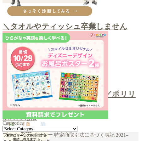
その他購入品
＼タオルやティッシュ卒業しません
か？／クレンジングタオル
2022-09-12
あき
お口ケア
＼スポンジでホワイトニング／ポリリ
ンキューブ
2022-07-25
あき
Categories
Categories
şans
vidobet
vidobet
vidobet
vidobet
casinolevant
casinolevant
casinolevant
vidobet
şans
casinolevant
casino
şans
casino
casino
casino
boostaro
casinolevant
şans
casinolevant
şanscasino
vidobet
vidobet
levant
gorabet
galyabet
gorabet
gorabet
gorabet
vidobet
galyabet
gorabet
gorabet
プライバシーポリシー
特定商取引法に基づく表記
2021–
casino
|
|
güncel
giriş
|
|
|
giriş
casino
giriş
şans
casino
levant
şans
şans
|
giriş
casino
giriş
|
|
giriş
casino
|
|
|
|
|
giriş
|
|