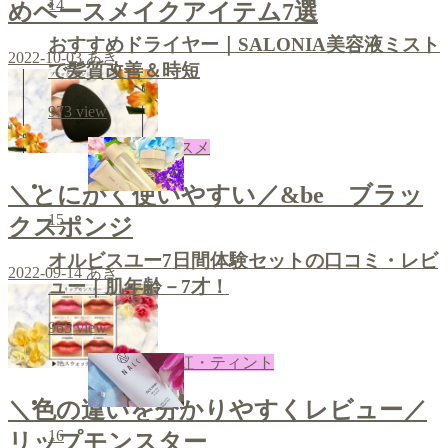
14
めベースメイクアイテム7選
おすすめドライヤー｜SALONIA美容液ミスト
2022-10-03
あき
で髪質改善＆時短
973
view
コスメ
＼とにかく使いやすい／&be ブラッ
15
クスポンジ
オルビスユー7日間体験セットの口コミ・レビ
2022-09-14
あき
ュー｜肌年齢－7才！
965
view
口紅・ティント
＼色の違いを分かりやすくレビュー／
16
リップモンスター