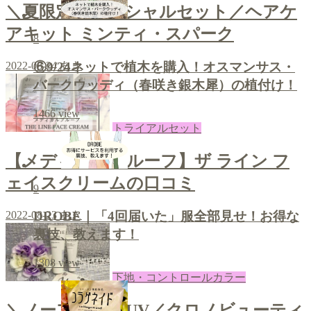
＼夏限定のスペシャルセット／ヘアケ
アキット ミンティ・スパーク
8
⑥9/24ネットで植木を購入！オスマンサス・
2022-08-24
あき
バークウッディ（春咲き銀木犀）の植付け！
1466
view
トライアルセット
【メディカルプルーフ】ザ ライン フ
ェイスクリームの口コミ
9
2022-08-23
あき
DROBE｜「4回届いた」服全部見せ！お得な
裏技、教えます！
1308
view
下地・コントロールカラー
＼ノーファンデUV／クロノビューティ