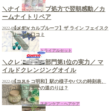
＼ナイトキャップ処方で翌朝感動／カ
ームナイトリペア
6
【メディカルプルーフ】ザ ライン フェイスク
2022-09-09
あき
リームの口コミ
1789
view
トライアルセット
＼クレンジング部門第1位の実力／ マ
イルドクレンジングオイル
7
【コストコ明和】駅の様子やバスの時刻表、
2022-08-26
あき
コストコまでの道のりは？
1687
view
スキンケア・ヘアケア