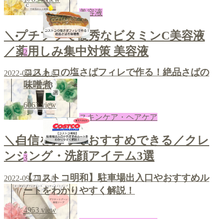
美容液
＼プチプラで優秀なビタミンC美容液
／薬用しみ集中対策 美容液
2
コストコの塩さばフィレで作る！絶品さばの
2022-09-23
あき
味噌煮
6063
view
スキンケア・ヘアケア
＼自信を持っておすすめできる／クレ
ンジング・洗顔アイテム3選
3
【コストコ明和】駐車場出入口やおすすめル
2022-09-21
あき
ートをわかりやすく解説！
4953
view