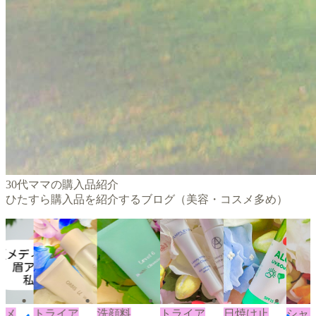
30代ママの購入品紹介
ひたすら購入品を紹介するブログ（美容・コスメ多め）
トメ
トライア
洗顔料
トライア
日焼け止
シャ