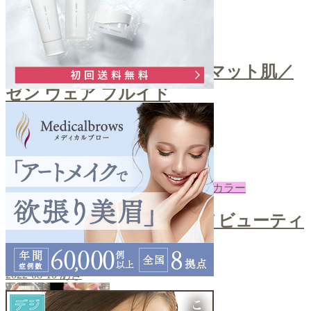
ファンデ
＼自然な艶感！上品なセミマット肌／
ゼン ウェア フルイド
2022-08-12
あき
下地・コントロールカラー
＼ノーファンデUV／クロノビューティ
ーカラーチューニング
2022-08-10
あき