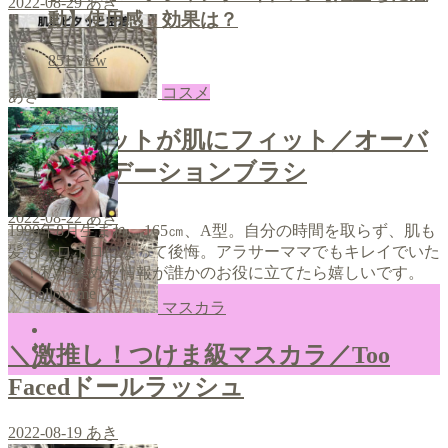
2022-08-29
あき
動】使用感・効果は？
851
view
コスメ
あき
＼斜めカットが肌にフィット／オーバ
ルファンデーションブラシ
2022-08-22
あき
1990年8月生まれ、165㎝、A型。自分の時間を取らず、肌も
髪もボロボロになって後悔。アラサーママでもキレイでいた
い！私が集めた情報が誰かのお役に立てたら嬉しいです。
＼ Follow me ／
マスカラ
＼激推し！つけま級マスカラ／Too
Facedドールラッシュ
2022-08-19
あき