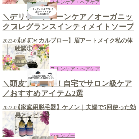
スキンケア・ヘアケア
＼デリケートゾーンケア／オーガニッ
クフレグランスインティメイトソープ
4
【メディカルブロー】眉アートメイク私の体
2022-09-19
あき
験談①
2765
view
スキンケア・ヘアケア
＼頭皮すっきり！自宅でサロン級ケア
／おすすめアイテム2選
5
【家庭用脱毛器】ケノン｜夫婦で5回使った効
2022-09-16
あき
果とレビュー
2413
view
シャンプー