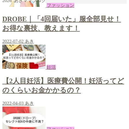
2026 あきママブログ
|
giriş
|
|
|
|
|
giriş
|
|
|
|
giriş
|
|
|
|
ファッション
|
|
|
DROBE｜「4回届いた」服全部見せ！
お得な裏技、教えます！
2022-07-02
あき
妊活
【2人目妊活】医療費公開！妊活ってど
のくらいお金かかるの？
2022-04-03
あき