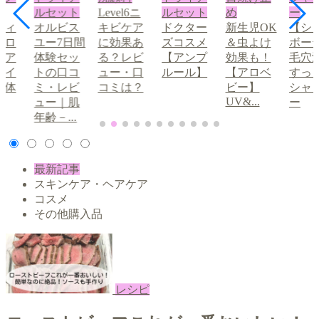
ルセット
Level6ニ
ルセット
め
ー
ディ
オルビス
キビケア
ドクター
新生児OK
【シ
ブロ
ユー7日間
に効果あ
ズコスメ
＆虫よけ
ボー
眉ア
体験セッ
る？レビ
【アンプ
効果も！
毛穴
メイ
トの口コ
ュー・口
ルール】
【アロベ
すっ
の体
ミ・レビ
コミは？
ビー】
シャ
UV&...
①
ュー｜肌
ー
年齢－...
最新記事
スキンケア・ヘアケア
コスメ
その他購入品
レシピ