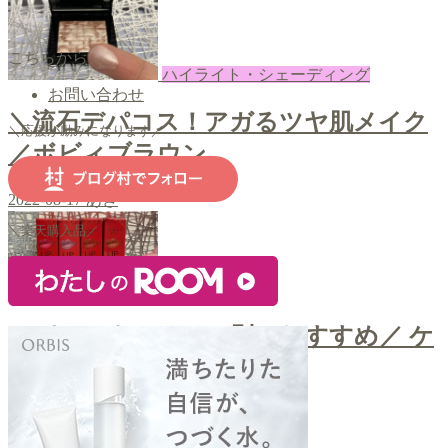
こちらから
ハイライト・シェーディング
お問い合わせ
＼流石デパコス！アガるツヤ肌メイク
＼応援が励みになります／
／ボビィブラウン
2022-08-17
あき
＼楽天購入品／
口紅・ティント
＼パーソナルカラー別のおすすめ／ ケ
イト リップモンスター
2022-08-15
あき