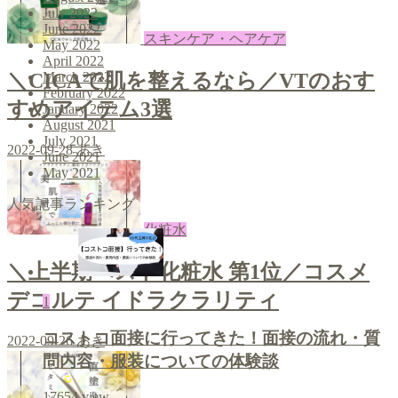
July 2022
June 2022
スキンケア・ヘアケア
May 2022
April 2022
＼CICAで肌を整えるなら／VTのおす
March 2022
February 2022
すめアイテム3選
January 2022
August 2021
July 2021
2022-09-28
あき
June 2021
May 2021
人気記事ランキング
化粧水
＼上半期ベスト化粧水 第1位／コスメ
デコルテ イドラクラリティ
1
コストコ面接に行ってきた！面接の流れ・質
2022-09-26
あき
問内容・服装についての体験談
17654
view