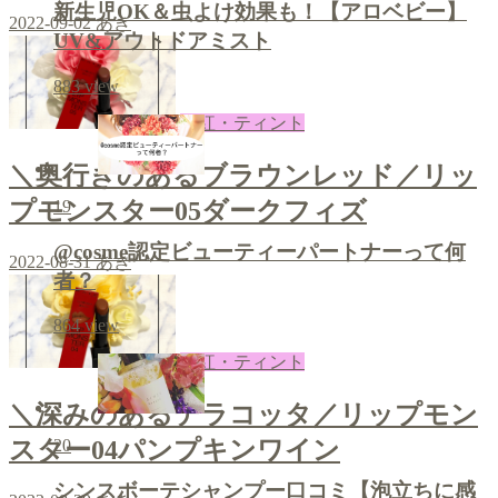
新生児OK＆虫よけ効果も！【アロベビー】
2022-09-02
あき
UV&アウトドアミスト
883
view
口紅・ティント
＼奥行きのあるブラウンレッド／リッ
19
プモンスター05ダークフィズ
@cosme認定ビューティーパートナーって何
2022-08-31
あき
者？
864
view
口紅・ティント
＼深みのあるテラコッタ／リップモン
スター04パンプキンワイン
20
シンスボーテシャンプー口コミ【泡立ちに感