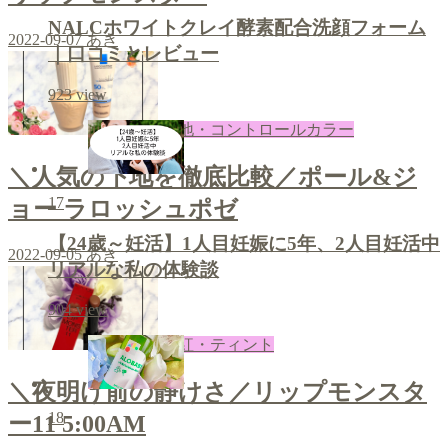
NALCホワイトクレイ酵素配合洗顔フォーム
2022-09-07
あき
｜口コミとレビュー
923
view
下地・コントロールカラー
＼人気の下地を徹底比較／ポール&ジ
17
ョー ラロッシュポゼ
【24歳～妊活】1人目妊娠に5年、2人目妊活中
2022-09-05
あき
リアルな私の体験談
904
view
口紅・ティント
＼夜明け前の静けさ／リップモンスタ
18
ー11 5:00AM