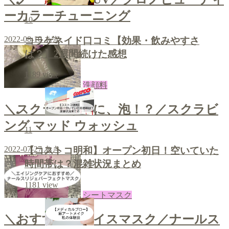
ーカラーチューニング
10
2022-08-10
あき
コラゲネイド口コミ【効果・飲みやすさ
は？】2週間続けた感想
1189
view
洗顔料
＼スクラブなのに、泡！？／スクラビ
ング マッド ウォッシュ
11
2022-07-27
あき
【コストコ明和】オープン初日！空いていた
時間帯は？混雑状況まとめ
1181
view
シートマスク
＼おすすめフェイスマスク／ナールス