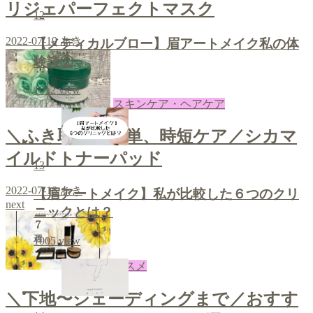
リジェパーフェクトマスク
12
2022-07-19
あき
【メディカルブロー】眉アートメイク私の体
験談②
1012
view
スキンケア・ヘアケア
＼ふき取って簡単、時短ケア／シカマ
イルドトナーパッド
13
2022-07-18
あき
【眉アートメイク】私が比較した６つのクリ
next
ニックとは？
1005
view
コスメ
＼下地〜シェーディングまで／おすす