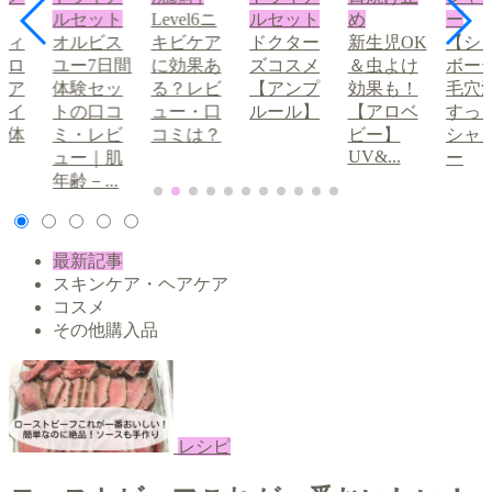
ルセット
Level6ニ
ルセット
め
ー
ディ
オルビス
キビケア
ドクター
新生児OK
【シ
ブロ
ユー7日間
に効果あ
ズコスメ
＆虫よけ
ボー
眉ア
体験セッ
る？レビ
【アンプ
効果も！
毛穴
メイ
トの口コ
ュー・口
ルール】
【アロベ
すっ
の体
ミ・レビ
コミは？
ビー】
シャ
UV&...
①
ュー｜肌
ー
年齢－...
最新記事
スキンケア・ヘアケア
コスメ
その他購入品
レシピ