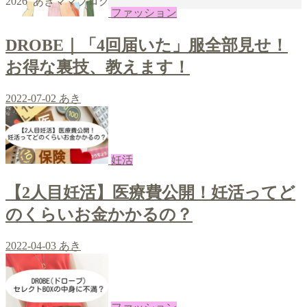
2026 あきママブログ
|
giriş
|
|
|
|
|
giriş
|
|
|
|
giriş
|
|
|
|
|
ファッション
|
|
|
DROBE｜「4回届いた」服全部見せ！
お得な裏技、教えます！
2022-07-02
あき
妊活
【2人目妊活】医療費公開！妊活ってど
のくらいお金かかるの？
2022-04-03
あき