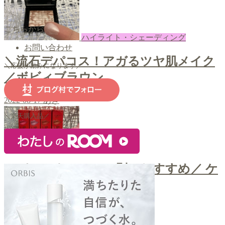
こちらから
ハイライト・シェーディング
お問い合わせ
＼流石デパコス！アガるツヤ肌メイク
＼応援が励みになります／
／ボビィブラウン
2022-08-17
あき
＼楽天購入品／
口紅・ティント
＼パーソナルカラー別のおすすめ／ ケ
イト リップモンスター
2022-08-15
あき