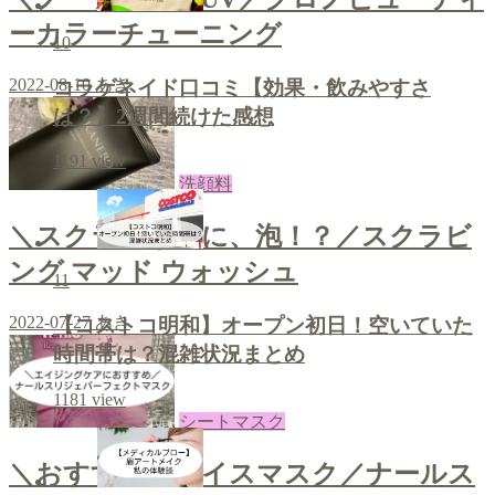
ーカラーチューニング
10
2022-08-10
あき
コラゲネイド口コミ【効果・飲みやすさ
は？】2週間続けた感想
1191
view
洗顔料
＼スクラブなのに、泡！？／スクラビ
ング マッド ウォッシュ
11
2022-07-27
あき
【コストコ明和】オープン初日！空いていた
時間帯は？混雑状況まとめ
1181
view
シートマスク
＼おすすめフェイスマスク／ナールス