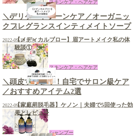
スキンケア・ヘアケア
＼デリケートゾーンケア／オーガニッ
クフレグランスインティメイトソープ
4
【メディカルブロー】眉アートメイク私の体
2022-09-19
あき
験談①
2766
view
スキンケア・ヘアケア
＼頭皮すっきり！自宅でサロン級ケア
／おすすめアイテム2選
5
【家庭用脱毛器】ケノン｜夫婦で5回使った効
2022-09-16
あき
果とレビュー
2414
view
シャンプー