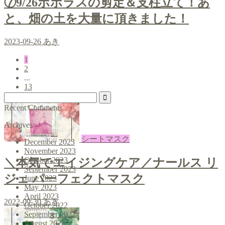
⑦9/26ポポラスの剪定＆支柱立て！あ
と、畑の土を大量に頂きました！
2023-09-26
あき
1
2
...
13
Recent Comments
Archives
シートマスク
December 2023
November 2023
October 2023
＼本気でエイジングケア／ナールス リ
September 2023
ジェ パーフェクトマスク
June 2023
May 2023
April 2023
2022-09-30
あき
October 2022
September 2022
August 2022