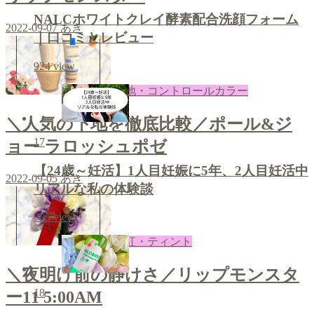
NALCホワイトクレイ酵素配合洗顔フォーム
2022-09-07
あき
｜口コミとレビュー
924
view
下地・コントロールカラー
＼人気の下地を徹底比較／ポール&ジ
17
ョー ラロッシュポゼ
【24歳～妊活】1人目妊娠に5年、2人目妊活中
2022-09-05
あき
リアルな私の体験談
905
view
口紅・ティント
＼夜明け前の静けさ／リップモンスタ
18
ー11 5:00AM