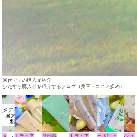
30代ママの購入品紹介
ひたすら購入品を紹介するブログ（美容・コスメ多め）
トメ
トライア
洗顔料
トライア
日焼け止
シャ