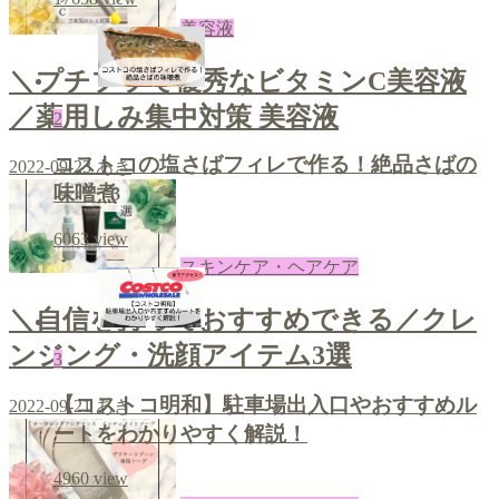
美容液
＼プチプラで優秀なビタミンC美容液
／薬用しみ集中対策 美容液
2
コストコの塩さばフィレで作る！絶品さばの
2022-09-23
あき
味噌煮
6063
view
スキンケア・ヘアケア
＼自信を持っておすすめできる／クレ
ンジング・洗顔アイテム3選
3
【コストコ明和】駐車場出入口やおすすめル
2022-09-21
あき
ートをわかりやすく解説！
4960
view