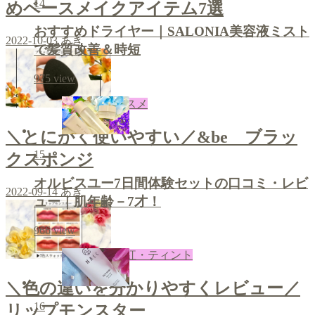
14
めベースメイクアイテム7選
おすすめドライヤー｜SALONIA美容液ミスト
2022-10-03
あき
で髪質改善＆時短
975
view
コスメ
＼とにかく使いやすい／&be ブラッ
15
クスポンジ
オルビスユー7日間体験セットの口コミ・レビ
2022-09-14
あき
ュー｜肌年齢－7才！
966
view
口紅・ティント
＼色の違いを分かりやすくレビュー／
16
リップモンスター