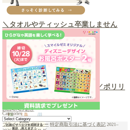
その他購入品
＼タオルやティッシュ卒業しません
か？／クレンジングタオル
2022-09-12
あき
お口ケア
＼スポンジでホワイトニング／ポリリ
ンキューブ
2022-07-25
あき
Categories
Categories
şans
vidobet
vidobet
vidobet
vidobet
casinolevant
casinolevant
casinolevant
vidobet
şans
casinolevant
casino
şans
casino
casino
casino
boostaro
casinolevant
şans
casinolevant
şanscasino
vidobet
vidobet
levant
gorabet
galyabet
gorabet
gorabet
gorabet
vidobet
galyabet
gorabet
gorabet
nigeria
sports
プライバシーポリシー
特定商取引法に基づく表記
2021–
casino
|
|
güncel
giriş
|
|
|
giriş
casino
giriş
şans
casino
levant
şans
şans
|
giriş
casino
giriş
|
|
giriş
casino
|
|
|
|
|
giriş
|
|
|
betting
betting