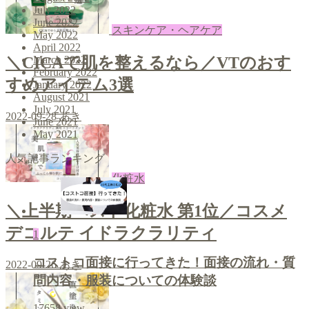
July 2022
June 2022
スキンケア・ヘアケア
May 2022
April 2022
＼CICAで肌を整えるなら／VTのおす
March 2022
February 2022
すめアイテム3選
January 2022
August 2021
July 2021
2022-09-28
あき
June 2021
May 2021
人気記事ランキング
化粧水
＼上半期ベスト化粧水 第1位／コスメ
デコルテ イドラクラリティ
1
コストコ面接に行ってきた！面接の流れ・質
2022-09-26
あき
問内容・服装についての体験談
17658
view