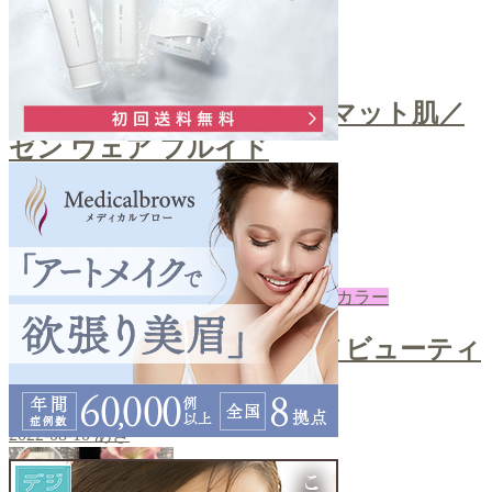
ファンデ
＼自然な艶感！上品なセミマット肌／
ゼン ウェア フルイド
2022-08-12
あき
下地・コントロールカラー
＼ノーファンデUV／クロノビューティ
ーカラーチューニング
2022-08-10
あき