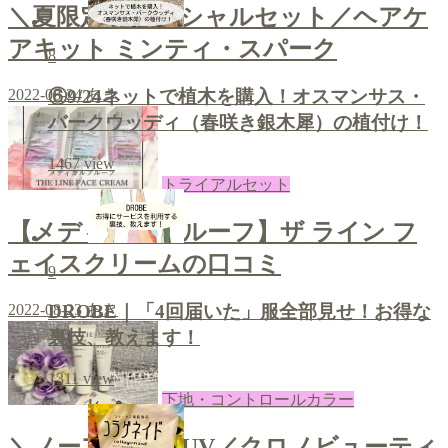
＼夏限定のスペシャルセット／ヘアケ
アキット ミンティ・スパーク
8
⑥9/24ネットで植木を購入！オスマンサス・
2022-08-24
あき
バークウッディ（春咲き銀木犀）の植付け！
1467
view
トライアルセット
【メディカルプルーフ】ザ ライン フ
ェイスクリームの口コミ
9
2022-08-23
あき
DROBE｜「4回届いた」服全部見せ！お得な
裏技、教えます！
1311
view
下地・コントロールカラー
＼ノーファンデUV／クロノビューティ