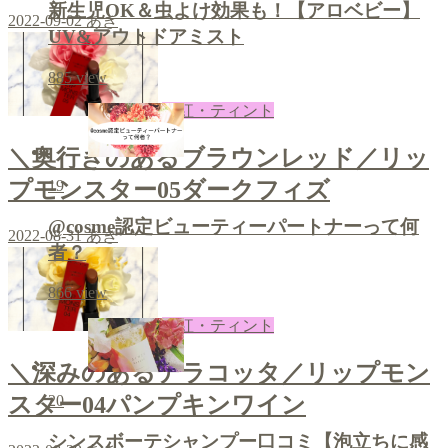
新生児OK＆虫よけ効果も！【アロベビー】
2022-09-02
あき
UV&アウトドアミスト
885
view
口紅・ティント
＼奥行きのあるブラウンレッド／リッ
19
プモンスター05ダークフィズ
@cosme認定ビューティーパートナーって何
2022-08-31
あき
者？
866
view
口紅・ティント
＼深みのあるテラコッタ／リップモン
スター04パンプキンワイン
20
シンスボーテシャンプー口コミ【泡立ちに感