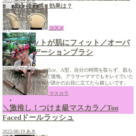
2022-08-29
あき
動】使用感・効果は？
853
view
コスメ
あき
＼斜めカットが肌にフィット／オーバ
ルファンデーションブラシ
2022-08-22
あき
1990年8月生まれ、165㎝、A型。自分の時間を取らず、肌も
髪もボロボロになって後悔。アラサーママでもキレイでいた
い！私が集めた情報が誰かのお役に立てたら嬉しいです。
＼ Follow me ／
マスカラ
＼激推し！つけま級マスカラ／Too
Facedドールラッシュ
2022-08-19
あき