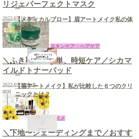
リジェパーフェクトマスク
12
2022-07-19
あき
【メディカルブロー】眉アートメイク私の体
験談②
1012
view
スキンケア・ヘアケア
＼ふき取って簡単、時短ケア／シカマ
イルドトナーパッド
13
2022-07-18
あき
【眉アートメイク】私が比較した６つのクリ
next
ニックとは？
1005
view
コスメ
＼下地〜シェーディングまで／おすす