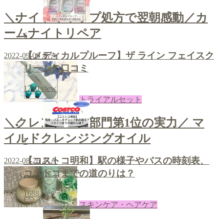
＼ナイトキャップ処方で翌朝感動／カ
ームナイトリペア
6
【メディカルプルーフ】ザ ライン フェイスク
2022-09-09
あき
リームの口コミ
1790
view
トライアルセット
＼クレンジング部門第1位の実力／ マ
イルドクレンジングオイル
7
【コストコ明和】駅の様子やバスの時刻表、
2022-08-26
あき
コストコまでの道のりは？
1688
view
スキンケア・ヘアケア