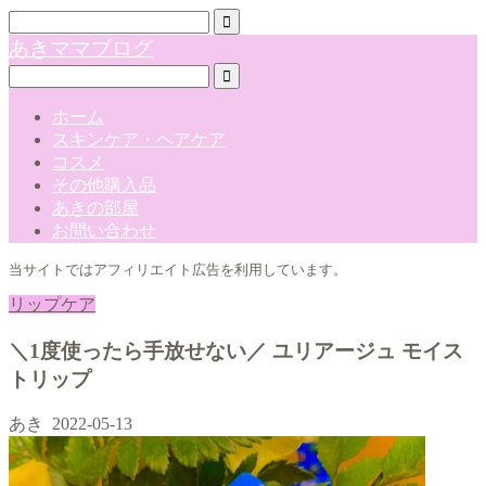
あきママブログ
ホーム
スキンケア・ヘアケア
コスメ
その他購入品
あきの部屋
お問い合わせ
当サイトではアフィリエイト広告を利用しています。
リップケア
＼1度使ったら手放せない／ ユリアージュ モイス
トリップ
あき
2022-05-13