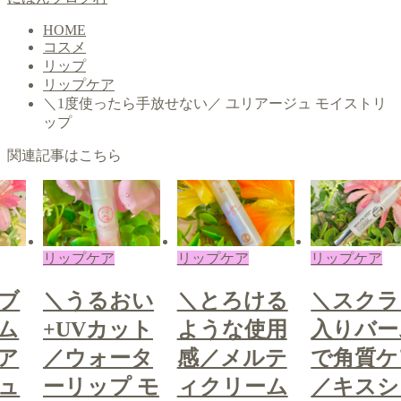
HOME
コスメ
リップ
リップケア
＼1度使ったら手放せない／ ユリアージュ モイストリ
ップ
関連記事はこちら
プケア
リップケア
リップケア
リッ
うるおい
＼とろける
＼スクラブ
＼
UVカット
ような使用
入りバーム
+
ウォータ
感／メルテ
で角質ケア
／
リップ モ
ィクリーム
／キスシュ
ー