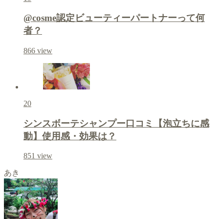
@cosme認定ビューティーパートナーって何
者？
866
view
20
シンスボーテシャンプー口コミ【泡立ちに感
動】使用感・効果は？
851
view
あき