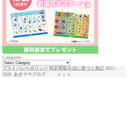
Categories
Categories
şans
vidobet
vidobet
vidobet
vidobet
casinolevant
casinolevant
casinolevant
vidobet
şans
casinolevant
casino
şans
casino
casino
casino
boostaro
casinolevant
şans
casinolevant
şanscasino
vidobet
vidobet
levant
gorabet
galyabet
gorabet
gorabet
gorabet
vidobet
galyabet
gorabet
gorabet
nigeria
sports
プライバシーポリシー
特定商取引法に基づく表記
2021–
casino
|
|
güncel
giriş
|
|
|
giriş
casino
giriş
şans
casino
levant
şans
şans
|
giriş
casino
giriş
|
|
giriş
casino
|
|
|
|
|
giriş
|
|
|
betting
betting
2026 あきママブログ
|
giriş
|
|
|
|
|
giriş
|
|
|
|
giriş
|
|
|
|
|
|
|
|