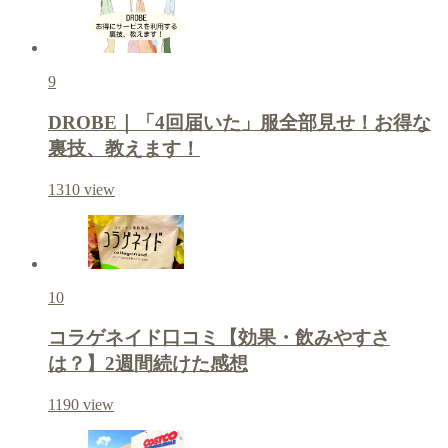
9
DROBE｜「4回届いた」服全部見せ！お得な
裏技、教えます！
1310
view
10
コラゲネイド口コミ【効果・飲みやすさ
は？】2週間続けた感想
1190
view