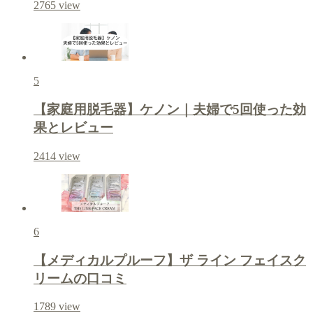
2765
view
5
【家庭用脱毛器】ケノン｜夫婦で5回使った効
果とレビュー
2414
view
6
【メディカルプルーフ】ザ ライン フェイスク
リームの口コミ
1789
view