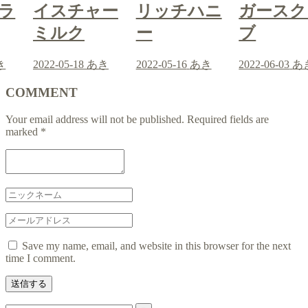
スチャー
リッチハニ
ガースクラ
イ
ルク
ー
ブ
ミ
05-18
あき
2022-05-16
あき
2022-06-03
あき
2022-
COMMENT
Your email address will not be published.
Required fields are
marked
*
Save my name, email, and website in this browser for the next
time I comment.