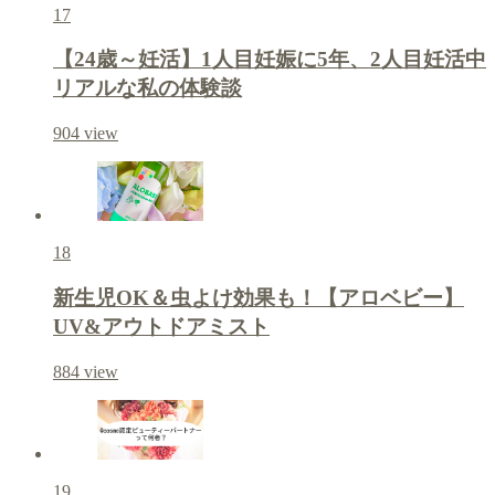
17
【24歳～妊活】1人目妊娠に5年、2人目妊活中
リアルな私の体験談
904
view
18
新生児OK＆虫よけ効果も！【アロベビー】
UV&アウトドアミスト
884
view
19