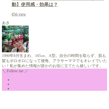
動】使用感・効果は？
856
view
あき
1990年8月生まれ、165㎝、A型。自分の時間を取らず、肌も
髪もボロボロになって後悔。アラサーママでもキレイでいた
い！私が集めた情報が誰かのお役に立てたら嬉しいです。
＼ Follow me ／