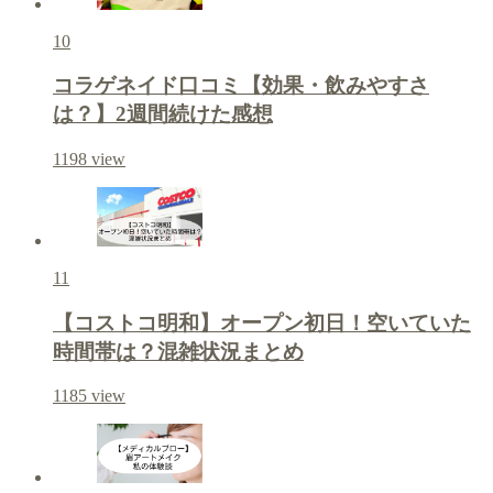
10
コラゲネイド口コミ【効果・飲みやすさ
は？】2週間続けた感想
1198
view
11
【コストコ明和】オープン初日！空いていた
時間帯は？混雑状況まとめ
1185
view