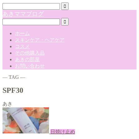
あきママブログ
ホーム
スキンケア・ヘアケア
コスメ
その他購入品
あきの部屋
お問い合わせ
― TAG ―
SPF30
あき
日焼け止め