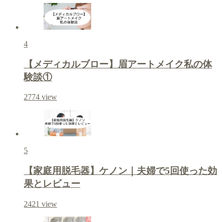
4
【メディカルブロー】眉アートメイク私の体
験談①
2774
view
5
【家庭用脱毛器】ケノン｜夫婦で5回使った効
果とレビュー
2421
view